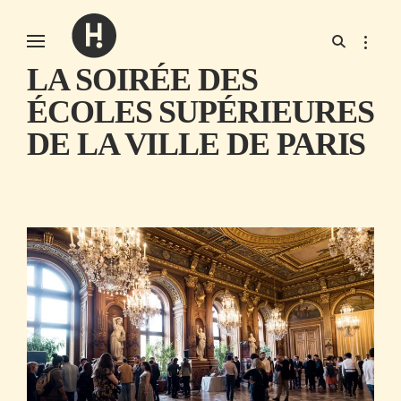
LA SOIRÉE DES
Société de production d’événements culturels et artistiques
Hop prod
ÉCOLES SUPÉRIEURES
DE LA VILLE DE PARIS
2
3
m
a
i
2
0
1
9