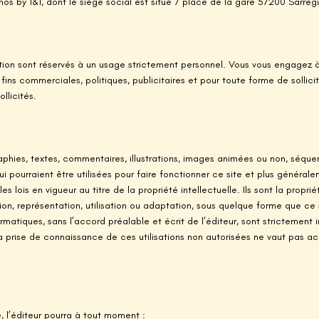
os by 1&1, dont le siège social est situé 7 place de la gare 57200 Sarre
ation sont réservés à un usage strictement personnel. Vous vous engagez à 
 fins commerciales, politiques, publicitaires et pour toute forme de solli
llicités.
phies, textes, commentaires, illustrations, images animées ou non, séquen
i pourraient être utilisées pour faire fonctionner ce site et plus générale
les lois en vigueur au titre de la propriété intellectuelle. Ils sont la propri
ion, représentation, utilisation ou adaptation, sous quelque forme que ce 
rmatiques, sans l’accord préalable et écrit de l’éditeur, sont strictement i
prise de connaissance de ces utilisations non autorisées ne vaut pas acc
e, l’éditeur pourra à tout moment :