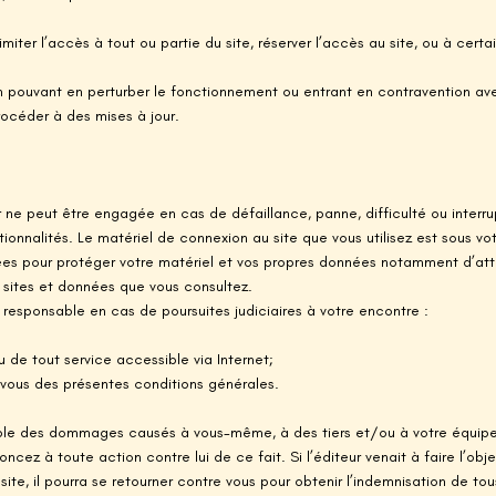
imiter l’accès à tout ou partie du site, réserver l’accès au site, ou à certa
n pouvant en perturber le fonctionnement ou entrant en contravention avec 
rocéder à des mises à jour.
ur ne peut être engagée en cas de défaillance, panne, difficulté ou inte
tionnalités. Le matériel de connexion au site que vous utilisez est sous vo
es pour protéger votre matériel et vos propres données notamment d’atta
s sites et données que vous consultez.
u responsable en cas de poursuites judiciaires à votre encontre :
ou de tout service accessible via Internet;
 vous des présentes conditions générales.
able des dommages causés à vous-même, à des tiers et/ou à votre équipe
enoncez à toute action contre lui de ce fait. Si l’éditeur venait à faire l’o
u site, il pourra se retourner contre vous pour obtenir l’indemnisation de 