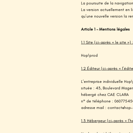
La poursuite de la navigation
La version actuellement en li
qu’une nouvelle version la r
Article 1 – Mentions légales
1.1 Site (ci-après « le site ») 
Hop!prod
1.2 Éditeur (ci-après « l’édite
L’entreprise individuelle Hop
située : 43, Boulevard Magen
hébergé chez CAE CLARA
n° de téléphone : 06077545
adresse mail : contact@hop-
1.3 Hébergeur (ci-après « l’h