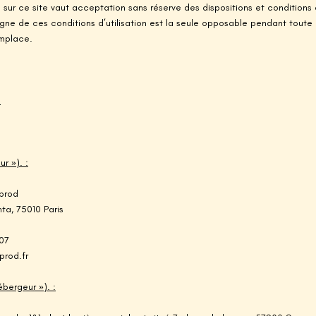
 sur ce site vaut acceptation sans réserve des dispositions et conditions d
gne de ces conditions d’utilisation est la seule opposable pendant toute la
emplace.
:
ur »). :
!prod
ta, 75010 Paris
07
prod.fr
ébergeur »). :