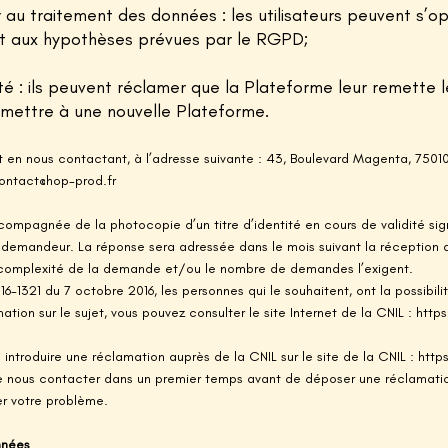
r au traitement des données : les utilisateurs peuvent s’
 aux hypothèses prévues par le RGPD;
lité : ils peuvent réclamer que la Plateforme leur remette 
smettre à une nouvelle Plateforme.
 en nous contactant, à l’adresse suivante :
43, Boulevard Magenta, 75010
ontact@hop-prod.fr
mpagnée de la photocopie d’un titre d’identité en cours de validité sign
le demandeur. La réponse sera adressée dans le mois suivant la réception
 complexité de la demande et/ou le nombre de demandes l’exigent.
016-1321 du 7 octobre 2016, les personnes qui le souhaitent, ont la possibil
mation sur le sujet, vous pouvez consulter le site Internet de la CNIL : http
i introduire une réclamation auprès de la CNIL sur le site de la CNIL : http
nous contacter dans un premier temps avant de déposer une réclamatio
er votre problème.
onnées