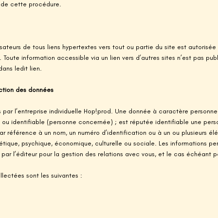
r de cette procédure.
sateurs de tous liens hypertextes vers tout ou partie du site est autorisée p
Toute information accessible via un lien vers d’autres sites n’est pas publ
ans ledit lien.
ection des données
 par l’entreprise individuelle Hop!prod. Une donnée à caractère personne
 ou identifiable (personne concernée) ; est réputée identifiable une pers
 référence à un nom, un numéro d’identification ou à un ou plusieurs élé
tique, psychique, économique, culturelle ou sociale. Les informations pers
s par l’éditeur pour la gestion des relations avec vous, et le cas échéan
lectées sont les suivantes :